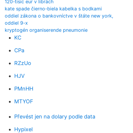
120-tisíc eur v librách
kate spade čierno-biela kabelka s bodkami
oddiel zákona o bankovníctve v štáte new york,
oddiel 9-x
kryptogén organiserende pneumonie
KC
CPa
RZzUo
HJV
PMnHH
MTYOF
Převést jen na dolary podle data
Hypixel