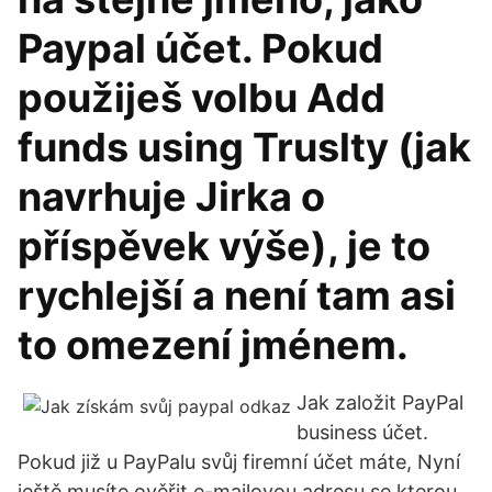
Paypal účet. Pokud
použiješ volbu Add
funds using Truslty (jak
navrhuje Jirka o
příspěvek výše), je to
rychlejší a není tam asi
to omezení jménem.
Jak založit PayPal
business účet.
Pokud již u PayPalu svůj firemní účet máte, Nyní
ještě musíte ověřit e-mailovou adresu se kterou