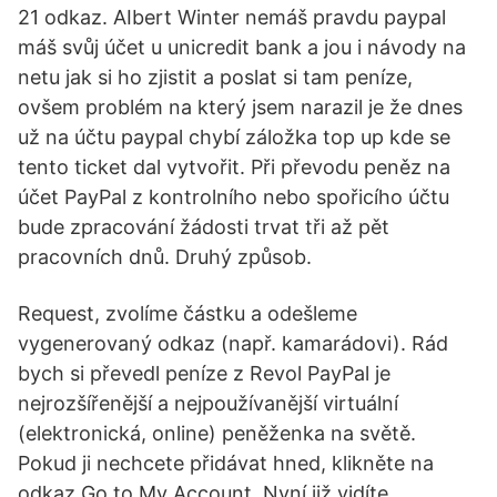
21 odkaz. AIbert Winter nemáš pravdu paypal
máš svůj účet u unicredit bank a jou i návody na
netu jak si ho zjistit a poslat si tam peníze,
ovšem problém na který jsem narazil je že dnes
už na účtu paypal chybí záložka top up kde se
tento ticket dal vytvořit. Při převodu peněz na
účet PayPal z kontrolního nebo spořicího účtu
bude zpracování žádosti trvat tři až pět
pracovních dnů. Druhý způsob.
Request, zvolíme částku a odešleme
vygenerovaný odkaz (např. kamarádovi). Rád
bych si převedl peníze z Revol PayPal je
nejrozšířenější a nejpoužívanější virtuální
(elektronická, online) peněženka na světě.
Pokud ji nechcete přidávat hned, klikněte na
odkaz Go to My Account. Nyní již vidíte