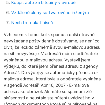
Koupit auto za bitcoiny v evropě
Vzdálené úlohy softwarového inženýra
Nech to foukat píseň
Vzhledem k tomu, kolik spamu a další otravné
nevyžádané pošty denně dostáváme, se není co
divit, že leckdo záměrně svou e-mailovou adresu
na síti nevyvěšuje. V adresáři mám u odběratele
vyplněnou e-mailovou adresu. Vystavil jsem
výdejku, do které jsem přenesl adresu z agendy
Adresář. Do výdejky se automaticky přenesla e-
mailová adresa, která byla u odběratele vyplněna
v agendě Adresář. Apr 16, 2007 · E-mailová
adresa ako obrázok Ak máte so spamom zlé
skúsenosti a neustále ste nútení uvádzať ho v
rôznych dokumentoch ktoré sú publikované na