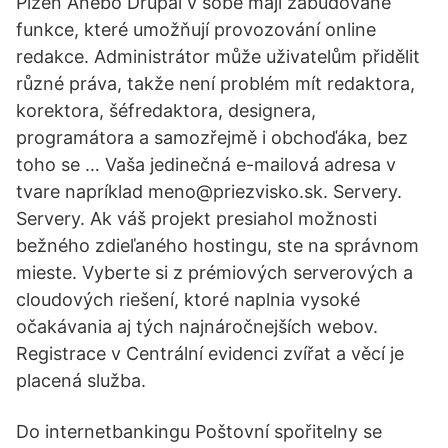
Plzeň Anebo Drupal v sobě mají zabudované
funkce, které umožňují provozování online
redakce. Administrátor může uživatelům přidělit
různé práva, takže není problém mít redaktora,
korektora, šéfredaktora, designera,
programátora a samozřejmě i obchoďáka, bez
toho se … Vaša jedinečná e-mailová adresa v
tvare napríklad meno@priezvisko.sk. Servery.
Servery. Ak váš projekt presiahol možnosti
bežného zdieľaného hostingu, ste na správnom
mieste. Vyberte si z prémiových serverových a
cloudových riešení, ktoré naplnia vysoké
očakávania aj tých najnáročnejších webov.
Registrace v Centrální evidenci zvířat a věcí je
placená služba.
Do internetbankingu Poštovní spořitelny se