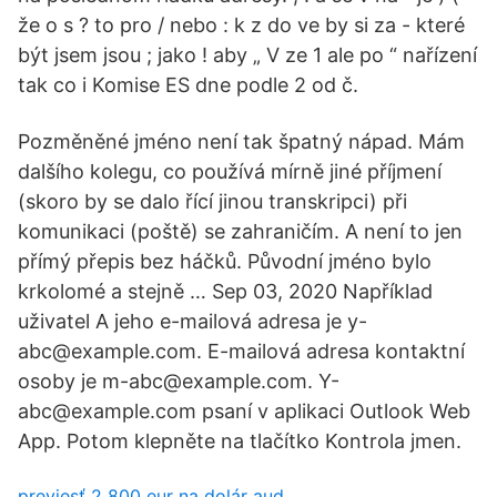
že o s ? to pro / nebo : k z do ve by si za - které
být jsem jsou ; jako ! aby „ V ze 1 ale po “ nařízení
tak co i Komise ES dne podle 2 od č.
Pozměněné jméno není tak špatný nápad. Mám
dalšího kolegu, co používá mírně jiné příjmení
(skoro by se dalo řící jinou transkripci) při
komunikaci (poště) se zahraničím. A není to jen
přímý přepis bez háčků. Původní jméno bylo
krkolomé a stejně … Sep 03, 2020 Například
uživatel A jeho e-mailová adresa je y-
abc@example.com. E-mailová adresa kontaktní
osoby je m-abc@example.com. Y-
abc@example.com psaní v aplikaci Outlook Web
App. Potom klepněte na tlačítko Kontrola jmen.
previesť 2 800 eur na dolár aud