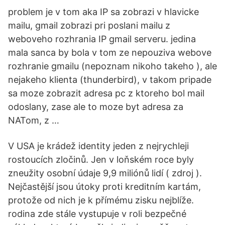
problem je v tom aka IP sa zobrazi v hlavicke
mailu, gmail zobrazi pri poslani mailu z
weboveho rozhrania IP gmail serveru. jedina
mala sanca by bola v tom ze nepouziva webove
rozhranie gmailu (nepoznam nikoho takeho ), ale
nejakeho klienta (thunderbird), v takom pripade
sa moze zobrazit adresa pc z ktoreho bol mail
odoslany, zase ale to moze byt adresa za
NATom, z …
V USA je krádež identity jeden z nejrychleji
rostoucích zločinů. Jen v loňském roce byly
zneužity osobní údaje 9,9 miliónů lidí ( zdroj ).
Nejčastější jsou útoky proti kreditním kartám,
protože od nich je k přímému zisku nejblíže.
rodina zde stále vystupuje v roli bezpečné