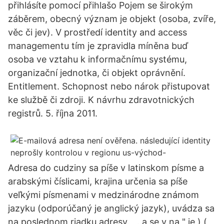
přihlásíte pomocí přihlašo Pojem se širokým
záběrem, obecný význam je objekt (osoba, zvíře,
věc či jev). V prostředí identity and access
managementu tím je zpravidla míněna buď
osoba ve vztahu k informačnímu systému,
organizační jednotka, či objekt oprávnění.
Entitlement. Schopnost nebo nárok přistupovat
ke službě či zdroji. K návrhu zdravotnických
registrů. 5. října 2011.
Adresa do cudziny sa píše v latinskom písme a
arabskými číslicami, krajina určenia sa píše
veľkými písmenami v medzinárodne známom
jazyku (odporúčaný je anglický jazyk), uvádza sa
na poslednom riadku adresy. , . a se v na " je ) (