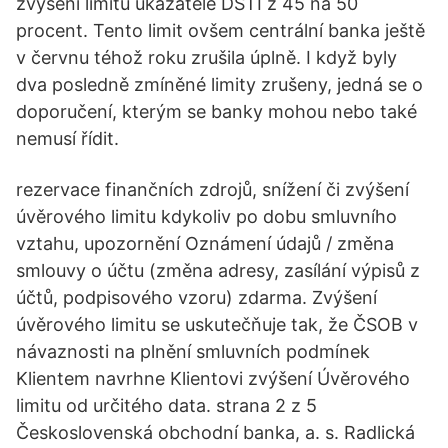
zvýšení limitu ukazatele DSTI z 45 na 50
procent. Tento limit ovšem centrální banka ještě
v červnu téhož roku zrušila úplně. I když byly
dva posledně zmíněné limity zrušeny, jedná se o
doporučení, kterým se banky mohou nebo také
nemusí řídit.
rezervace finančních zdrojů, snížení či zvýšení
úvěrového limitu kdykoliv po dobu smluvního
vztahu, upozornění Oznámení údajů / změna
smlouvy o účtu (změna adresy, zasílání výpisů z
účtů, podpisového vzoru) zdarma. Zvýšení
úvěrového limitu se uskutečňuje tak, že ČSOB v
návaznosti na plnění smluvních podmínek
Klientem navrhne Klientovi zvýšení Úvěrového
limitu od určitého data. strana 2 z 5
Československá obchodní banka, a. s. Radlická