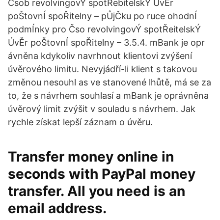
Čsob revolvingovÝ spotŘebitelskÝ ÚvĚr
poŠtovnÍ spoŘitelny – pŮjČku po ruce ohodnÍ
podmÍnky pro Čso revolvingovÝ spotŘeitelskÝ
ÚvĚr poŠtovnÍ spoŘitelny – 3.5.4. mBank je opr
ávněna kdykoliv navrhnout klientovi zvýšení
úvěrového limitu. Nevyjádří-li klient s takovou
změnou nesouhl as ve stanovené lhůtě, má se za
to, že s návrhem souhlasí a mBank je oprávněna
úvěrový limit zvýšit v souladu s návrhem. Jak
rychle získat lepší záznam o úvěru.
Transfer money online in
seconds with PayPal money
transfer. All you need is an
email address.