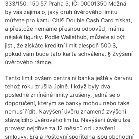
333/150, 150 57 Praha 5; IČ: 00001350 Možná
by vás zajímalo, jaký druh úvěrového limitu
můžete pro kartu Citi® Double Cash Card získat,
a přestože nemáme přesnou odpověď, máme
nějaké figurky. Podle Wallethub, můžete si být
jisti, že získáte kreditní limit alespoň 500 $,
pokud vám bude tato karta schválena. § Zvýšení
úvěrového rámce.
Tento limit ovšem centrální banka ještě v červnu
téhož roku zrušila úplně. I když byly dva
posledně zmíněné limity zrušeny, jedná se o
doporučení, kterým se banky mohou nebo také
nemusí řídit. Navýšení úvěru znamená zvýšení
stávajícího úvěrového limitu. Navýšení úvěru lze
provést nejdříve za 12 měsíců od uzavření
smlouvy. Era a Poštovní spořitelna jsou obchodní