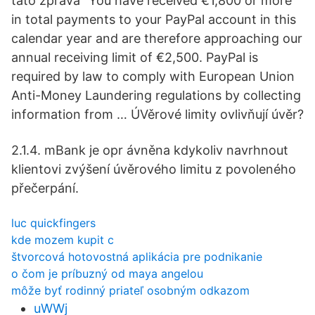
tato zpráva "You have received €1,800 or more
in total payments to your PayPal account in this
calendar year and are therefore approaching our
annual receiving limit of €2,500. PayPal is
required by law to comply with European Union
Anti-Money Laundering regulations by collecting
information from … ÚVěrové limity ovlivňují úvěr?
2.1.4. mBank je opr ávněna kdykoliv navrhnout
klientovi zvýšení úvěrového limitu z povoleného
přečerpání.
luc quickfingers
kde mozem kupit c
štvorcová hotovostná aplikácia pre podnikanie
o čom je príbuzný od maya angelou
môže byť rodinný priateľ osobným odkazom
uWWj