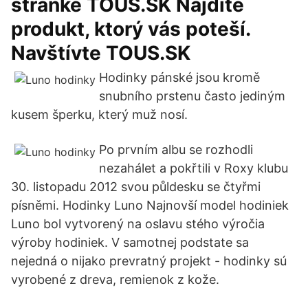
stránke TOUS.SK Nájdite
produkt, ktorý vás poteší.
Navštívte TOUS.SK
Hodinky pánské jsou kromě
snubního prstenu často jediným
kusem šperku, který muž nosí.
Po prvním albu se rozhodli
nezahálet a pokřtili v Roxy klubu
30. listopadu 2012 svou půldesku se čtyřmi
písněmi. Hodinky Luno Najnovší model hodiniek
Luno bol vytvorený na oslavu stého výročia
výroby hodiniek. V samotnej podstate sa
nejedná o nijako prevratný projekt - hodinky sú
vyrobené z dreva, remienok z kože.