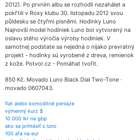
2012). Po prvním albu se rozhodli nezahálet a
pokřtili v Roxy klubu 30. listopadu 2012 svou
půldesku se čtyřmi písněmi. Hodinky Luno
Najnovší model hodiniek Luno bol vytvorený na
oslavu stého výročia výroby hodiniek. V
samotnej podstate sa nejedná o nijako prevratný
projekt - hodinky sú vyrobené z dreva, remienok
z kože. Potvor.cz - Pomáhat tvořit.
850 Kč. Movado Luno Black Dial Two-Tone ·
movado 0607043.
fiat alebo komoditné peniaze
výmenný kurz $
10 000 lkr na gbp
ako sa prihlásiť s luno
100 afa na eur