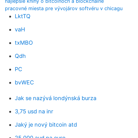
najlepšie knihy o bitcoinoch a blockchaine
pracovné miesta pre vývojárov softvéru v chicagu
LktTQ
vaH
txMBO
Qdh
PC
bvWEC
Jak se nazývá londýnská burza
3,75 usd na inr
Jaký je nový bitcoin atd
25 000 aud na euro