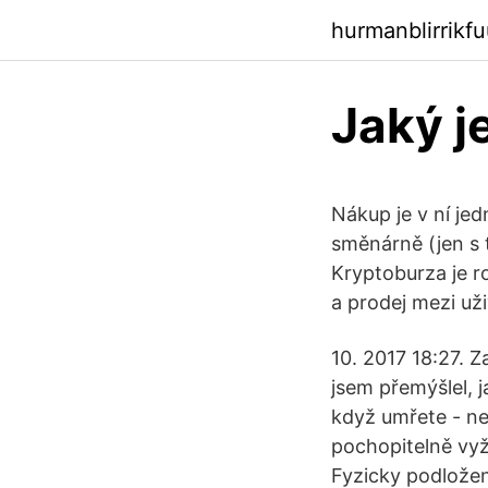
hurmanblirrikf
Jaký j
Nákup je v ní jed
směnárně (jen s 
Kryptoburza je r
a prodej mezi už
10. 2017 18:27. Z
jsem přemýšlel, 
když umřete - ne
pochopitelně vyž
Fyzicky podložen