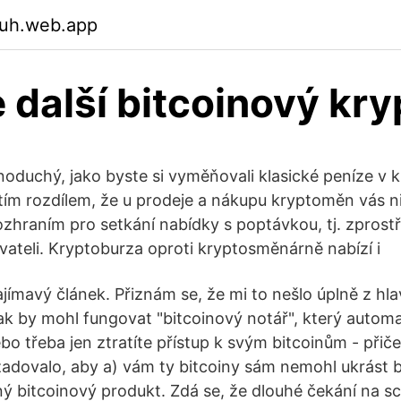
uuh.web.app
e další bitcoinový kry
noduchý, jako byste si vyměňovali klasické peníze v k
tím rozdílem, že u prodeje a nákupu kryptoměn vás ni
ozhraním pro setkání nabídky s poptávkou, tj. zpros
ivateli. Kryptoburza oproti kryptosměnárně nabízí i
ajímavý článek. Přiznám se, že mi to nešlo úplně z hla
jak by mohl fungovat "bitcoinový notář", který autom
bo třeba jen ztratíte přístup k svým bitcoinům - přič
adovalo, aby a) vám ty bitcoiny sám nemohl ukrást b
ý bitcoinový produkt. Zdá se, že dlouhé čekání na sc