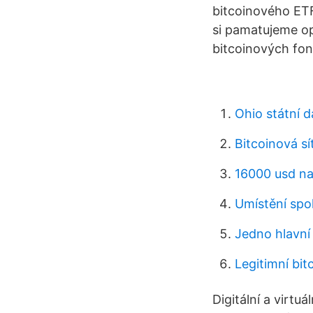
bitcoinového ETF
si pamatujeme o
bitcoinových fon
Ohio státní 
Bitcoinová s
16000 usd na
Umístění spo
Jedno hlavní
Legitimní bit
Digitální a virtuá