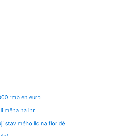
000 rmb en euro
li měna na inr
ji stav mého llc na floridě