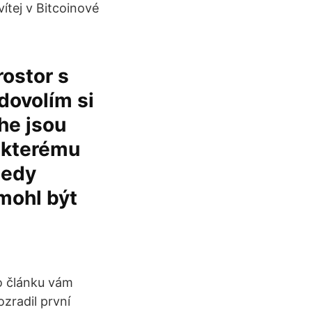
ítej v Bitcoinové
rostor s
dovolím si
she jsou
y kterému
tedy
mohl být
o článku vám
zradil první