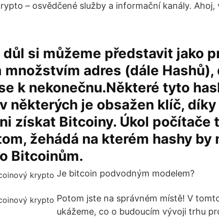
rypto – osvědčené služby a informační kanály. Ahoj, v
 důl si můžeme představit jako p
 množstvím adres (dále Hashů), 
cí se k nekonečnu.Některé tyto ha
v některých je obsažen klíč, dík
ni získat Bitcoiny. Úkol počítače 
tom, žehádá na kterém hashy by 
to Bitcoinům.
Je bitcoin podvodným modelem?
Potom jste na správném místě! V tomt
ukážeme, co o budoucím vývoji trhu pro