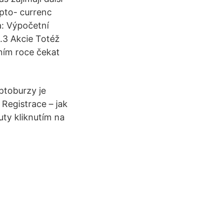
pto- currenc
a: Výpočetní
3.3 Akcie Totéž
šním roce čekat
yptoburzy je
 Registrace – jak
uty kliknutím na