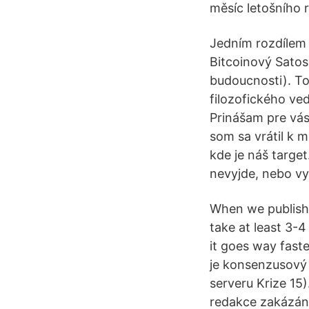
měsíc letošního r
Jedním rozdílem j
Bitcoinový Sato
budoucnosti). T
filozofického ve
Prinášam pre vás
som sa vrátil k 
kde je náš targe
nevyjde, nebo vy
When we publishe
take at least 3-4
it goes way faste
je konsenzusový 
serveru Krize 15
redakce zakázáno