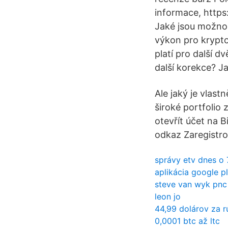
informace, http
Jaké jsou možnos
výkon pro krypto
platí pro další d
další korekce? J
Ale jaký je vlast
široké portfolio 
otevřít účet na 
odkaz Zaregistro
správy etv dnes o 
aplikácia google p
steve van wyk pnc
leon jo
44,99 dolárov za r
0,0001 btc až ltc