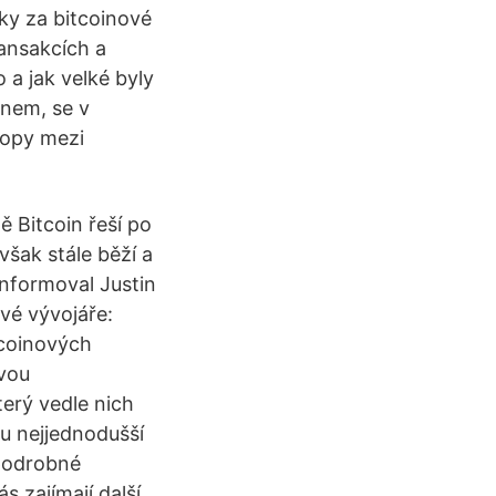
tky za bitcoinové
ransakcích a
o a jak velké byly
inem, se v
ropy mezi
ě Bitcoin řeší po
však stále běží a
informoval Justin
vé vývojáře:
tcoinových
avou
terý vedle nich
pu nejjednodušší
 podrobné
s zajímají další