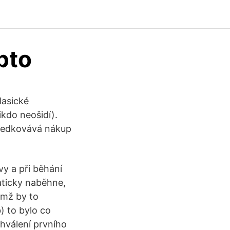
pto
lasické
kdo neošidí).
tředkovává nákup
vy a při běhání
aticky naběhne,
emž by to
) to bylo co
hválení prvního