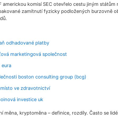
 americkou komisí SEC otevřelo cestu jiným státům 
pakované zamítnutí fyzicky podložených burzovně 
dů.
daň odhadované platby
íťová marketingová společnost
 eura
lečnosti boston consulting group (bcg)
 místo ve zdravotnictví
coinová investice uk
lní měna, kryptoměna – definice, rozdíly. Často se lidé 