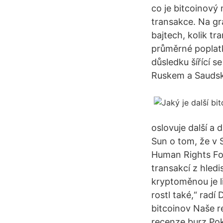
co je bitcoinový 
transakce. Na gr
bajtech, kolik tr
průměrné poplatk
důsledku šířící 
Ruskem a Saudsko
oslovuje další a
Sun o tom, že v 
Human Rights Fou
transakcí z hled
kryptoměnou je li
rostl také,“ radí
bitcoinov Naše r
recenze burz Poku