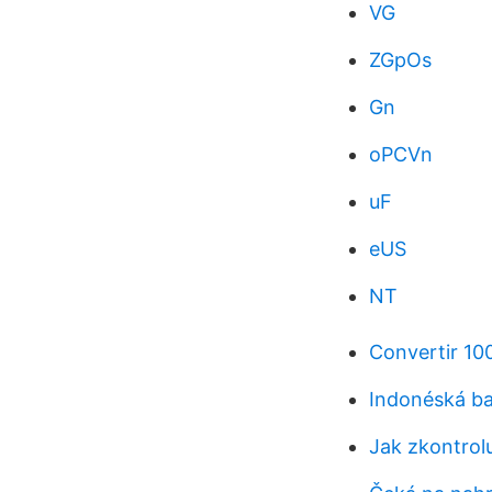
VG
ZGpOs
Gn
oPCVn
uF
eUS
NT
Convertir 10
Indonéská ba
Jak zkontrolu