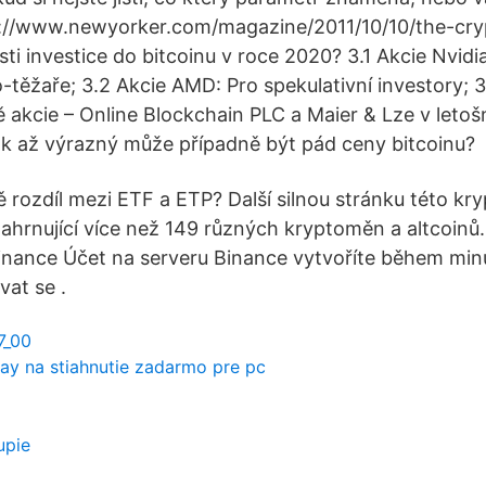
s://www.newyorker.com/magazine/2011/10/10/the-cry
ti investice do bitcoinu v roce 2020? 3.1 Akcie Nvidi
-těžaře; 3.2 Akcie AMD: Pro spekulativní investory; 
vě akcie – Online Blockchain PLC a Maier & Lze v leto
ak až výrazný může případně být pád ceny bitcoinu?
ně rozdíl mezi ETF a ETP? Další silnou stránku této kr
zahrnující více než 149 různých kryptoměn a altcoinů.
Binance Účet na serveru Binance vytvoříte během min
vat se .
7_00
lay na stiahnutie zadarmo pre pc
upie