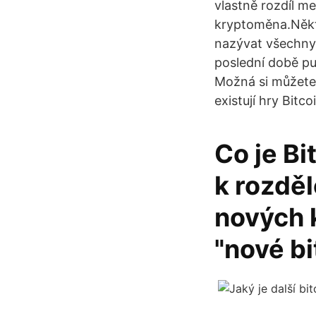
vlastně rozdíl m
kryptoměna.Někte
nazývat všechny
poslední době put
Možná si můžete 
existují hry Bit
Co je Bi
k rozděl
nových 
"nové bi