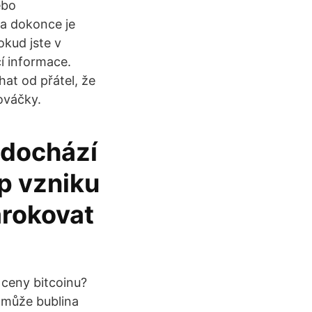
ebo
 a dokonce je
kud jste v
cí informace.
hat od přátel, že
ováčky.
č dochází
ip vzniku
árokovat
ceny bitcoinu?
 může bublina