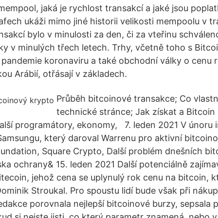
mempool, jaká je rychlost transakcí a jaké jsou popla
afech ukáži mimo jiné historii velikosti mempoolu v t
ansakcí bylo v minulosti za den, či za vteřinu schválen
y v minulých třech letech. Trhy, včetně toho s Bitco
se pandemie koronaviru a také obchodní války o cenu 
u Arábií, otřásají v základech.
Průběh bitcoinové transakce; Co vlastn
technické stránce; Jak získat a Bitcoin 
 další programátory, ekonomy, 7. leden 2021 V únoru 
Samsungu, který daroval Warrenu pro aktivní bitcoino
ndation, Square Crypto, Další problém dnešních bi
iska ochrany& 15. leden 2021 Další potenciálně zajím
tecoin, jehož cena se uplynulý rok cenu na bitcoin, k
 Dominik Stroukal. Pro spoustu lidí bude však při náku
edakce porovnala nejlepší bitcoinové burzy, sepsala
d si nejste jisti, co který parametr znamená, nebo vá