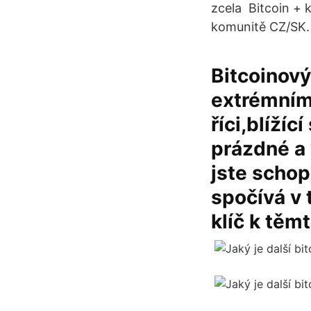
zcela Bitcoin + k
komunitě CZ/SK.
Bitcoinový
extrémním
říci,blíží
prázdné a 
jste schop
spočívá v 
klíč k těm