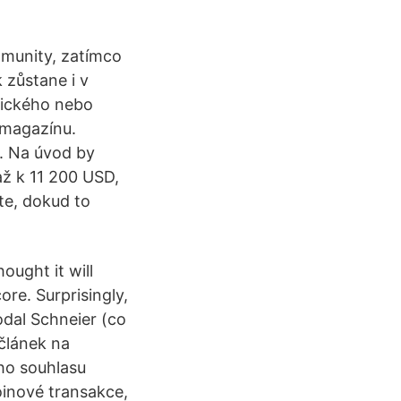
komunity, zatímco
zůstane i v
gického nebo
 magazínu.
C. Na úvod by
až k 11 200 USD,
te, dokud to
ought it will
ore. Surprisingly,
odal Schneier (co
 článek na
ého souhlasu
oinové transakce,