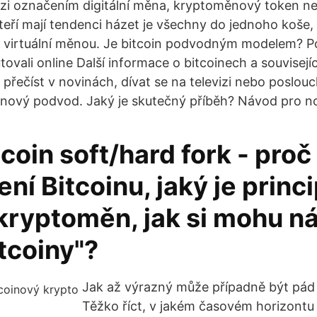
ezi označením digitální měna, kryptoměnový token n
ří mají tendenci házet je všechny do jednoho koše,
 virtuální měnou. Je bitcoin podvodným modelem? Po
ovali online Další informace o bitcoinech a souvisejí
přečíst v novinách, dívat se na televizi nebo poslouc
coinový podvod. Jaký je skutečný příběh? Návod pro n
tcoin soft/hard fork - pro
ení Bitcoinu, jaký je princ
kryptoměn, jak si mohu n
tcoiny"?
Jak až výrazný může případně být pád 
Těžko říct, v jakém časovém horizontu