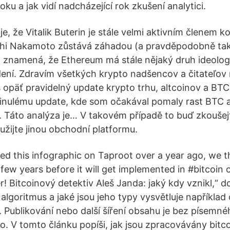
oku a jak vidí nadcházející rok zkušení analytici.
e, že Vitalik Buterin je stále velmi aktivním členem 
shi Nakamoto zůstává záhadou (a pravděpodobně tak 
o znamená, že Ethereum má stále nějaký druh ideolo
dení. Zdravím všetkých krypto nadšencov a čitateľov
 opäť pravidelný update krypto trhu, altcoinov a BT
minulému update, kde som očakával pomaly rast BTC 
t. Táto analýza je… V takovém případě to buď zkoušej
užijte jinou obchodní platformu.
d this infographic on Taproot over a year ago, we th
 few years before it will get implemented in #bitcoin c
r! Bitcoinový detektiv Aleš Janda: jaký kdy vznikl,“ d
algoritmus a jaké jsou jeho typy vysvětluje například
). Publikování nebo další šíření obsahu je bez písemn
. V tomto článku popíši, jak jsou zpracovávány bitc