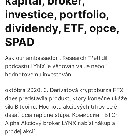
kapitál, broker,
investice, portfolio,
dividendy, ETF, opce,
SPAD
Ask our ambassador . Research ‎Třetí díl
podcastu LYNX je věnován value neboli
hodnotovému investování.
októbra 2020. 0. Derivátová kryptoburza FTX
dnes predstavila produkt, ktorý konečne ukáže
silu Bitcoinu. Hodnota akciových trhov celé
desaťročia rapídne stúpa. Комиссии | BTC-
Alpha Akciový broker LYNX nabízí nákup a
prodej akcií.