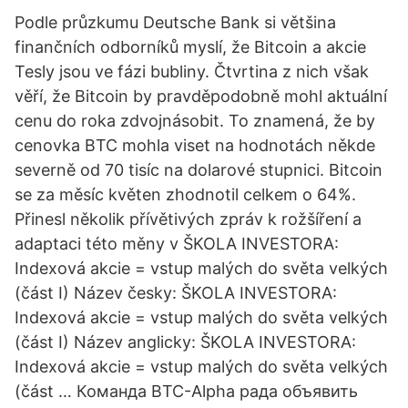
Podle průzkumu Deutsche Bank si většina
finančních odborníků myslí, že Bitcoin a akcie
Tesly jsou ve fázi bubliny. Čtvrtina z nich však
věří, že Bitcoin by pravděpodobně mohl aktuální
cenu do roka zdvojnásobit. To znamená, že by
cenovka BTC mohla viset na hodnotách někde
severně od 70 tisíc na dolarové stupnici. Bitcoin
se za měsíc květen zhodnotil celkem o 64%.
Přinesl několik přívětivých zpráv k rožšíření a
adaptaci této měny v ŠKOLA INVESTORA:
Indexová akcie = vstup malých do světa velkých
(část I) Název česky: ŠKOLA INVESTORA:
Indexová akcie = vstup malých do světa velkých
(část I) Název anglicky: ŠKOLA INVESTORA:
Indexová akcie = vstup malých do světa velkých
(část … Команда BTC-Alpha рада объявить