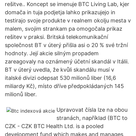
rešitve.. Koncept se imenuje BTC Living Lab, kjer
domača in tuja podjetja lahko prikazujejo in
testirajo svoje produkte v realnem okolju mesta v
malem, svojim strankam pa omogočala prikaz
rešitev v praksi. Britská telekomunikační
společnost BT v úterý přišla asi o 20 % své tržní
hodnoty. Její akcie silným propadem
zareagovaly na oznámený účetní skandál v Itálii.
BT v úterý uvedla, že kvůli skandálu musí v
italské divizi odepsat 530 milionů liber (16,6
miliardy Kč), místo dříve předpokládaných 145
milionů liber.
Upravovat čísla lze na obou
stranách, například (BTC to
CZK - CZK BTC Health Ltd. is a pooled
development fund which makes and manages