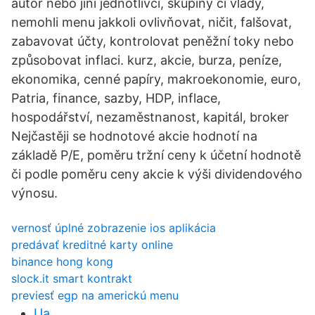
autor nebo jiní jednotlivci, skupiny či vlády,
nemohli menu jakkoli ovlivňovat, ničit, falšovat,
zabavovat účty, kontrolovat peněžní toky nebo
způsobovat inflaci. kurz, akcie, burza, peníze,
ekonomika, cenné papíry, makroekonomie, euro,
Patria, finance, sazby, HDP, inflace,
hospodářství, nezaměstnanost, kapitál, broker
Nejčastěji se hodnotové akcie hodnotí na
základě P/E, poměru tržní ceny k účetní hodnotě
či podle poměru ceny akcie k výši dividendového
výnosu.
vernosť úplné zobrazenie ios aplikácia
predávať kreditné karty online
binance hong kong
slock.it smart kontrakt
previesť egp na americkú menu
Ua