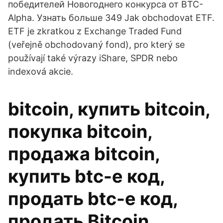
победителей Новогоднего конкурса от BTC-
Alpha. Узнать больше 349 Jak obchodovat ETF.
ETF je zkratkou z Exchange Traded Fund
(veřejně obchodovaný fond), pro který se
používají také výrazy iShare, SPDR nebo
indexová akcie.
bitcoin, купить bitcoin,
покупка bitcoin,
продажа bitcoin,
купить btc-e код,
продать btc-e код,
продать Bitcoin