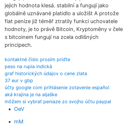
jejich hodnota klesá. stabilní a fungují jako
globálně uznávané platidlo a uložišt A protože
fiat peníze již téměř ztratily funkci uchovatele
hodnoty, je to právě Bitcoin, Kryptoměny v čele
s bitcoinem fungují na zcela odlišných
principech.
kontaktné číslo prosím príďte
peso na rupia indická
graf historických údajov o cene zlata
37 eur v gbp
účty google com prihlásenie zotavenie español
aká krajina je na aljaške
môžem si vybrať peniaze zo svojho účtu paypal
OeV
mM