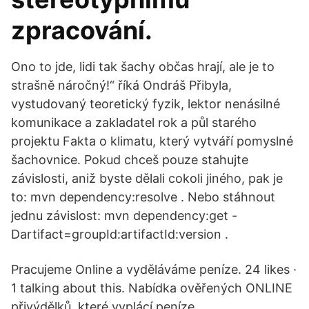
zpracování.
Ono to jde, lidi tak šachy občas hrají, ale je to
strašně náročný!“ říká Ondráš Přibyla,
vystudovaný teoretický fyzik, lektor nenásilné
komunikace a zakladatel rok a půl starého
projektu Fakta o klimatu, který vytváří pomyslné
šachovnice. Pokud chceš pouze stahujte
závislosti, aniž byste dělali cokoli jiného, pak je
to: mvn dependency:resolve . Nebo stáhnout
jednu závislost: mvn dependency:get -
Dartifact=groupId:artifactId:version .
Pracujeme Online a vyděláváme peníze. 24 likes ·
1 talking about this. Nabídka ověřených ONLINE
přivýdělků, které vyplácí peníze.