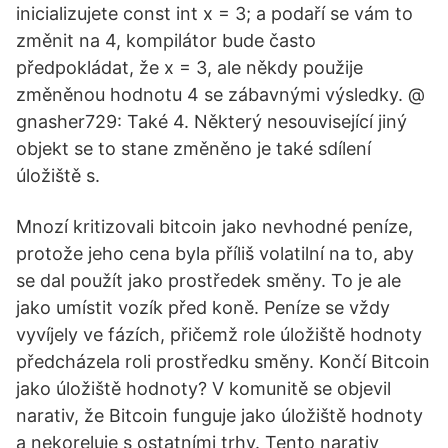
inicializujete const int x = 3; a podaří se vám to
změnit na 4, kompilátor bude často
předpokládat, že x = 3, ale někdy použije
změněnou hodnotu 4 se zábavnými výsledky. @
gnasher729: Také 4. Některý nesouvisející jiný
objekt se to stane změněno je také sdílení
úložiště s.
Mnozí kritizovali bitcoin jako nevhodné peníze,
protože jeho cena byla příliš volatilní na to, aby
se dal použít jako prostředek směny. To je ale
jako umístit vozík před koně. Peníze se vždy
vyvíjely ve fázích, přičemž role úložiště hodnoty
předcházela roli prostředku směny. Končí Bitcoin
jako úložiště hodnoty? V komunitě se objevil
narativ, že Bitcoin funguje jako úložiště hodnoty
a nekoreluje s ostatními trhy. Tento narativ