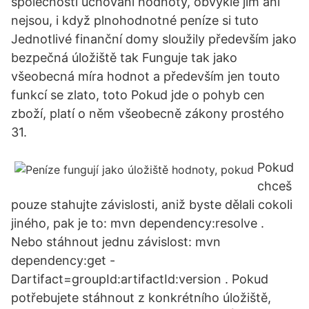
společnosti uchování hodnoty, obvykle jím ani
nejsou, i když plnohodnotné peníze si tuto
Jednotlivé finanční domy sloužily především jako
bezpečná úložiště tak Funguje tak jako
všeobecná míra hodnot a především jen touto
funkcí se zlato, toto Pokud jde o pohyb cen
zboží, platí o něm všeobecně zákony prostého
31.
Pokud
chceš
pouze stahujte závislosti, aniž byste dělali cokoli
jiného, pak je to: mvn dependency:resolve .
Nebo stáhnout jednu závislost: mvn
dependency:get -
Dartifact=groupId:artifactId:version . Pokud
potřebujete stáhnout z konkrétního úložiště,