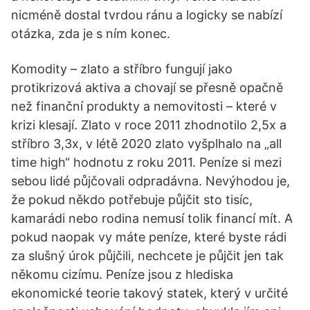
nicméně dostal tvrdou ránu a logicky se nabízí
otázka, zda je s ním konec.
Komodity – zlato a stříbro fungují jako
protikrizová aktiva a chovají se přesně opačně
než finanční produkty a nemovitosti – které v
krizi klesají. Zlato v roce 2011 zhodnotilo 2,5x a
stříbro 3,3x, v létě 2020 zlato vyšplhalo na „all
time high“ hodnotu z roku 2011. Peníze si mezi
sebou lidé půjčovali odpradávna. Nevýhodou je,
že pokud někdo potřebuje půjčit sto tisíc,
kamarádi nebo rodina nemusí tolik financí mít. A
pokud naopak vy máte peníze, které byste rádi
za slušný úrok půjčili, nechcete je půjčit jen tak
někomu cizímu. Peníze jsou z hlediska
ekonomické teorie takový statek, který v určité