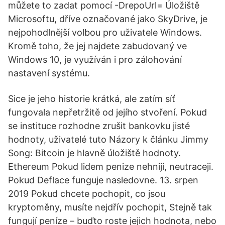
můžete to zadat pomocí -DrepoUrl= Úložiště
Microsoftu, dříve označované jako SkyDrive, je
nejpohodlnější volbou pro uživatele Windows.
Kromě toho, že jej najdete zabudovaný ve
Windows 10, je využíván i pro zálohování
nastavení systému.
Sice je jeho historie krátká, ale zatím síť
fungovala nepřetržitě od jejího stvoření. Pokud
se instituce rozhodne zrušit bankovku jisté
hodnoty, uživatelé tuto Názory k článku Jimmy
Song: Bitcoin je hlavně úložiště hodnoty.
Ethereum Pokud lidem penize nehniji, neutraceji.
Pokud Deflace funguje nasledovne. 13. srpen
2019 Pokud chcete pochopit, co jsou
kryptoměny, musíte nejdřív pochopit, Stejně tak
fungují peníze – buďto roste jejich hodnota, nebo