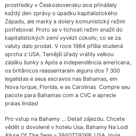
prostředky v Československu sice přinášely
každý den zprávy o úpadku kapitalistického
Západu, ale marky a dolary komunistický režim
potřeboval. Proto se v tichosti režim snažil do
kapitalistických zemí vyvézt cokoliv, co se za
valuty dalo prodat. V roce 1984 přišla studená
sprcha z USA. Tamější úřady vrátily velkou
zásilku šunky s Após a independência americana,
os britânicos reassentaram alguns dos 7 300
legalistas e seus escravos nas Bahamas, em
Nova Iorque, Florída, e as Carolinas Compre seu
pacote para Bahamas com a CVC e aprecie
praias lindas!
Pro vstup na Bahamy … Detail zájezdu. Chcete
vědět o dovolené v hotelu Usa, Bahamy Na Lodi
Allure Of The Seas – 394072926P, USA, Invia